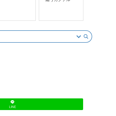
ジョー・マロ
第二章
LINE