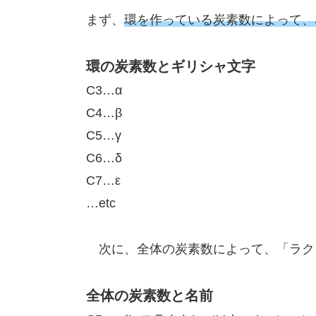
まず、
環を作っている炭素数によって、
環の炭素数とギリシャ文字
C3…α
C4…β
C5…γ
C6…δ
C7…ε
…etc
次に、全体の炭素数によって、「ラク
全体の炭素数と名前