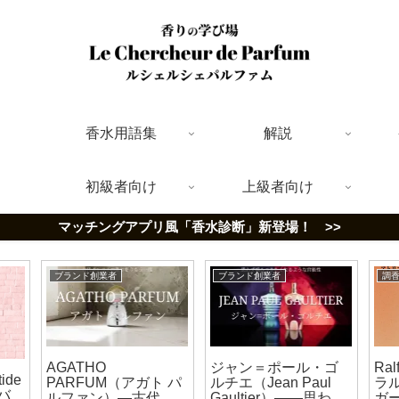
香水用語集
解説
初級者向け
上級者向け
マッチングアプリ風「香水診断」新登場！ >>
ブランド創業者
ブランド創業者
調
AGATHO
ジャン＝ポール・ゴ
Ral
tide
PARFUM（アガト パ
ルチエ（Jean Paul
ラ
バ
ルファン）―古代ポ
Gaultier）――思わず
ガ