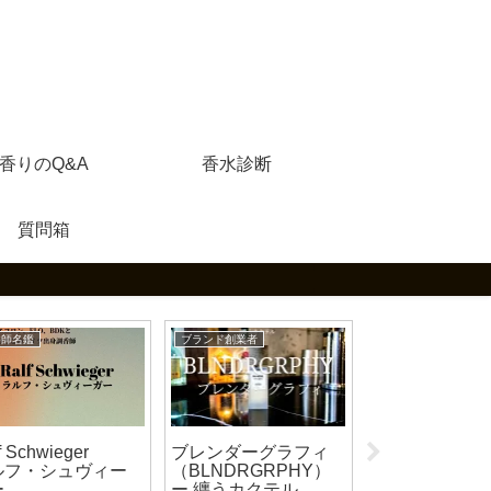
香りのQ&A
香水診断
質問箱
香師名鑑
ブランド創業者
ブランド創業者
ブレンダーグラフィ
Jo Loves（ジ
f Schwieger
（BLNDRGRPHY）
ブズ）── 「
ルフ・シュヴィー
ー 纏うカクテル
香りに閉じ込
ー