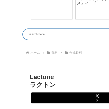
スティード
ンが生んだ香
ホーム
香料
合成香料
Lactone
ラクトン
X