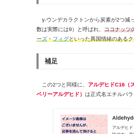
γ-ウンデカラクトンから炭素が2つ減
数は実際には9）と呼ばれ、
ココナッツ
ーズ
・
フィグ
といった異国情緒のあるク
補足
この2つと同様に、
アルデヒドC16（
ベリーアルデヒド）
は正式名エチルパラ
Aldehyd
アルデヒド（