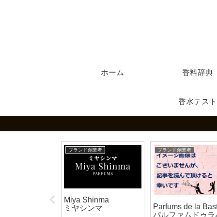
ホーム
香料辞典
香水テスト
創業者
ブランド創業者
ブランド創業者
on（トゥルド
Miya Shinma
Parfums de la Bas
 380年の炎を
ミヤシンマ
パルファムドゥラ
ぐ、世界最古