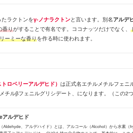
ったラクトンを
γ-ノナラクトン
と言います。別名
アルデヒ
の香り
がすることで有名です。ココナッツだけでなく、
リーミーな香り
を作る時に使われます。
ストロベリーアルデヒド）
は正式名エチルメチルフェニ
メチルβフェニルグリシデート、になります。（この
e
アルデヒド
Aldehyde、アルデハイド）とは、アルコール（Alcohol）から水素（h