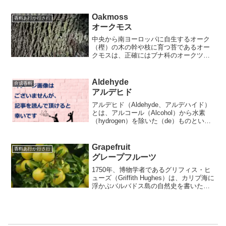
ーロッパでは「天使のハーブ」、「聖霊
の宿る根」とも呼ばれます。 主に根っ
Oakmoss
香料あ行か行さ行
こと種子から精油を...
オークモス
中央から南ヨーロッパに自生するオーク
（樫）の木の幹や枝に育つ苔であるオー
クモスは、正確にはブナ科のオークツリ
ーに生えている地衣類で、ツノマタゴケ
のことです。つまり、実際には植物では
なく、菌類と藻類の複合体になりま
Aldehyde
合成香料
す。 主に有機溶剤によって抽...
アルデヒド
アルデヒド（Aldehyde、アルデハイド）
とは、アルコール（Alcohol）から水素
（hydrogen）を除いた（de）ものという
意味です。炭素原子とアルデヒドは、-
CHOを持つ化合物のことで、基本的に、
この-CHOに炭素原子が数珠つなぎ...
Grapefruit
香料あ行か行さ行
グレープフルーツ
1750年、博物学者であるグリフィス・ヒ
ューズ（Griffith Hughes）は、カリブ海に
浮かぶバルバドス島の自然史を書いた著
作にて、ある果実に関して、史上初めて
記述しました。それが「禁断の果実」と
呼ばれたグレープフルーツであります。
バ...