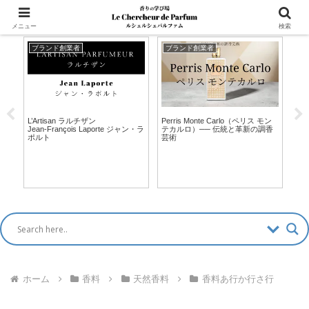
マッチングアプリ風「香水診断」新登場！ >>
メニュー
検索
ブランド創業者
ブランド創業者
ブ
L’Artisan ラルチザン
Perris Monte Carlo（ペリス モン
By
Jean-François Laporte ジャン・ラ
テカルロ）── 伝統と革新の調香
香
いま
ポルト
芸術
端
り
ホーム
香料
天然香料
香料あ行か行さ行