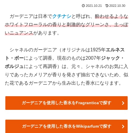
2021.10.21
2022.10.30
ガーデニアは日本で
クチナシ
と呼ばれ、
酔わせるような
ホワイトフローラルの香りと刺激的なグリーンさ、土っぽ
いニュアンス
があります。
シャネルのガーデニア（オリジナルは1925年
エルネス
ト・ボー
によって調香。現在のものは2007年
ジャック・
ポルジュ
によって再調香）は、元々、シャネルのお気に入
りであったカメリアが香りを発さず抽出できないため、似
た花であるガーデニアから生み出した香水になります。
ガーデニアを使用した香水をFragranticaで探す
ガーデニアを使用した香水をWikiparfumで探す