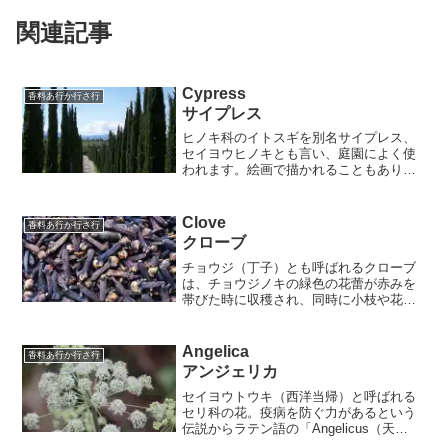
関連記事
Cypress
香料あ行か行さ行
サイプレス
ヒノキ科のイトスギを別名サイプレス、
セイヨウヒノキとも言い、庭園によく使
われます。絵画で描かれることもあり、
特にゴッホの作品が有名です。 まろや
かでレザー調、わずかにスモーキーさが
あります。特に男性用の香水に使われ、
Clove
香料あ行か行さ行
男らしい官能性を感じさせ...
クローブ
チョウジ（丁子）とも呼ばれるクローブ
は、チョウジノキの緑色の花蕾が赤みを
帯びた時に収穫され、同時に小枝や花茎
からもエキスを抽出します。乾燥させた
ときに錆びた釘のような形をしているこ
とから中国名（丁子）とつけられていま
Angelica
香料あ行か行さ行
す。 クローブの木は、7...
アンジェリカ
セイヨウトウキ（西洋当帰）と呼ばれる
セリ科の花。疫病を防ぐ力があるという
伝説からラテン語の「Angelicus（天
使）」に由来する名前になっており、ヨ