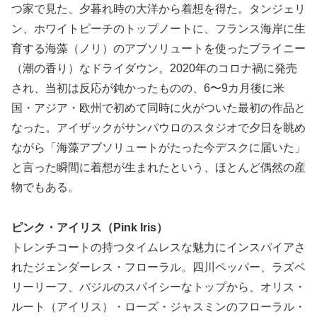
つ家で見た、夕暮れ時の大洋から着想を得た。タンジェリ
ン、ホワイトピーチのトップノートに、フランス海岸に生
育する海藻（ノリ）のアブソリュートを使ったブライニー
（潮の香り）なドライダウン。2020年のコロナ禍に発売
され、当初は反応が鈍かったものの、6〜9カ月後に米
国・アジア・欧州で初めて同時に火がついた最初の作品と
なった。アイザックがサンパウロのスタジオで夕日を眺め
ながら「海藻アブソリュートがたった今デスクに届いた」
と言った瞬間に着想が生まれたという、ほとんど偶然の産
物でもある。
ピンク・アイリス（Pink Iris）
トレンチコートの持つタイムレスな魅力にインスパイアさ
れたジェンダーレス・フローラル。四川ペッパー、ラズベ
リーリーフ、バジルのスパイシーなトップから、オリス・
ルート（アイリス）・ローズ・ジャスミンのフローラル・