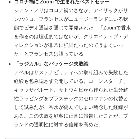
コロナ禍に Zoom で生まれたベストセラー
シアン・ノリはコロナ禍のさなか、アイザックがサ
ンパウロ、フランセスがニュージーランドにいる状
態でビデオ通話を通じて開発された。「Zoomで香水
を作るのは理想的ではないが、クリエイティブ・デ
ィレクションが非常に強固だったのでうまくいっ
た」とフランセスは語っている。
「ラジカル」なパッケージ失敗談
アベルはサステナビリティへの取り組みで失敗した
経験も包み隠さず公開している。コーンスターチ、
キャッサバルート、サトウキビから作られた生分解
性ラッピングをプラスチックのセロファンの代替と
して試みたが、香水が傷んでしまい断念した経緯が
ある。この失敗を顧客に正直に報告したことが、ブ
ランドの透明性に対する信頼を高めた。