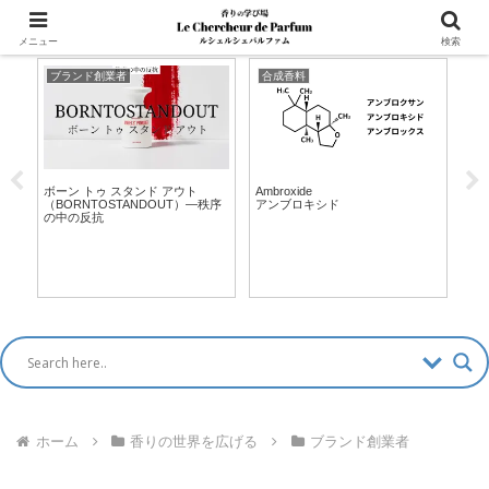
マッチングアプリ風「香水診断」新登場！ >>
メニュー
検索
ブランド創業者
合成香料
調
ボーン トゥ スタンド アウト
Ambroxide
Jea
（BORNTOSTANDOUT）―秩序
アンブロキシド
ジャ
て違
の中の反抗
た
ホーム
香りの世界を広げる
ブランド創業者