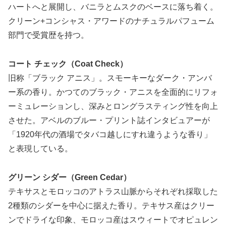
ハートへと展開し、バニラとムスクのベースに落ち着く。
クリーン+コンシャス・アワードのナチュラルパフューム
部門で受賞歴を持つ。
コート チェック（Coat Check）
旧称「ブラック アニス」。スモーキーなダーク・アンバ
ー系の香り。かつてのブラック・アニスを全面的にリフォ
ーミュレーションし、深みとロングラスティング性を向上
させた。アベルのブルー・プリント誌インタビュアーが
「1920年代の酒場でタバコ越しにすれ違うような香り」
と表現している。
グリーン シダー（Green Cedar）
テキサスとモロッコのアトラス山脈からそれぞれ採取した
2種類のシダーを中心に据えた香り。テキサス産はクリー
ンでドライな印象、モロッコ産はスウィートでオピュレン