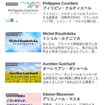
Philippine Courtiere
調香師名鑑
フィリピン・クルティエール
フィリピン・クルティエールをフォロー
する調香史 1986年2月4日、フランスの
パリ7区、シャン・ド・マルス公園の近く
で生まれたフィリピン・クルティエール
は、幼い頃はエッフェル塔周辺を遊び場
として育ちました。彼女の祖父は、ジャ
Michel Roudnitska
調香師名鑑
ック・ルエ（Ja...
ミシェル・ルドニツカ
生い立ち グラースで調香師の息子に生
まれるのは特別ではないし、私の父は当
時まだ有名ではありませんでした。普通
とは違うと感じたのは、私の家族の美と
哲学に関する考えです。それは、品質へ
の高い期待、独自性、妥協のない美でし
Aurelien Guichard
調香師名鑑
た。ミシェル・ルドニツカ...
オーレリアン・ギシャール
オーレリアン・ギシャールをフォローす
る調香史Q. 他の職業に興味を持ったこと
はありましたか？あればどんな職業です
か？ありません。ただ、大事なことは、
どんな仕事でも単なる労働ととらえるの
ではなく、この仕事を心からしたいと思
Alienor Massenet
調香師名鑑
う強い気持ちです。調...
アリエノール・マスネ
調香史 アリエノールは、17歳のとき、