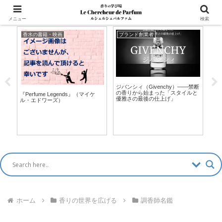
マッチングアプリ風「香水診断」新登場！ >>
メニュー
検索
香水の書籍・映画
ブランド創業者
Q
─
ジバンシィ（Givenchy）――禁断
の香りから始まった「スタイルと
『Perfume Legends』（マイケ
Q.
優雅さの最後の仕上げ」
ル・エドワーズ）
ら
ど
た
ン
ホーム
香りの世界を広げる
調香師名鑑