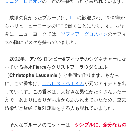
ミニク・ロピオン
の一番の生徒だったと言われています。
成績の良かったブルーノは、
IFF
に歓迎され、2002年か
らパリとニューヨークのIFFで働くことになります。ちな
みに、ニューヨークでは、
ソフィア・グロスマン
のオフィ
スの隣にデスクを持っていました。
2002年、
アバクロンビー&フィッチ
のシグネチャーにな
っている香水
Fierce
を
クリストフ・ラウダミエル
（Christophe Laudamiel）
と共同で作ります。ちなみ
に、この香水は、
カルロス・ベナイム
が元のアイデアを出
しています。この香水は、大好きな男性がたくさんいた一
方で、あまりに香りがお店からあふれ出ていたため、空気
汚染だと店頭で反対運動をする人も現れていました。
そんなブルーノのモットーは「
シンプルに、余分なもの