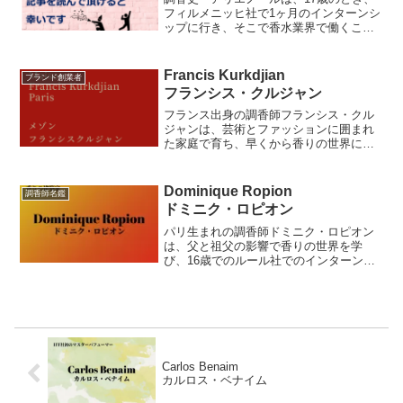
フィルメニッヒ社で1ヶ月のインターンシ
ップに行き、そこで香水業界で働くこと
に魅力を感じました。サンキエームサン
スのモニーク・シュランジェーの元で原
料や嗅覚について訓練を受け、
Francis Kurkdjian
ブランド創業者
Florasynth（現シム...
フランシス・クルジャン
フランス出身の調香師フランシス・クル
ジャンは、芸術とファッションに囲まれ
た家庭で育ち、早くから香りの世界に興
味を持ちました。祖母の部屋で嗅いだス
パイスと母の香水が後の調香師としての
道を切り開くきっかけとなりました。イ
Dominique Ropion
調香師名鑑
ジプカに入学後、調香師としてのキャリ
ドミニク・ロピオン
アを積み重ね、自身のブランドを創設し
ました。
パリ生まれの調香師ドミニク・ロピオン
は、父と祖父の影響で香りの世界を学
び、16歳でのルール社でのインターンシ
ップで調香師の道を選びました。彼のキ
ャリアはジバンシィの香水コンペティシ
ョンで選ばれたYsatisの制作から始ま
り、その後彼の名は業界内で広く知られ
るようになりました。
Carlos Benaim
カルロス・ベナイム