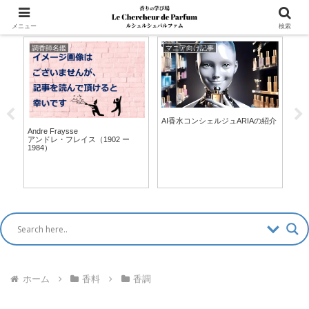
マッチングアプリ風「香水診断」新登場！ >>
メニュー
検索
調香師名鑑
マニア向け記事
ブ
AI香水コンシェルジュARIAの紹介
Cami
7ー
カ
Andre Fraysse
アンドレ・フレイス（1902 ー
1984）
ホーム
香料
香調