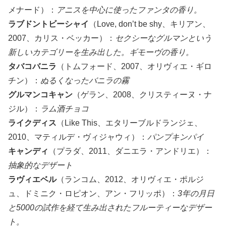
メナード）：
アニスを中心に使ったファンタの香り。
ラブドントビーシャイ
（Love, don’t be shy、キリアン、
2007、カリス・ベッカー）：
セクシーなグルマンという
新しいカテゴリーを生み出した。ギモーヴの香り。
タバコバニラ
（トムフォード、2007、オリヴィエ・ギロ
チン）：
ぬるくなったバニラの霧
グルマンコキャン
（ゲラン、2008、クリスティーヌ・ナ
ジル）：
ラム酒チョコ
ライクディス
（Like This、エタリーブルドランジェ、
2010、マティルデ・ヴィジャウィ）：
パンプキンパイ
キャンディ
（プラダ、2011、ダニエラ・アンドリエ）：
抽象的なデザート
ラヴィエベル
（ランコム、2012、オリヴィエ・ポルジ
ュ、ドミニク・ロピオン、アン・フリッポ）：
3年の月日
と5000の試作を経て生み出されたフルーティーなデザー
ト。