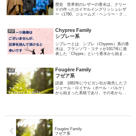
歴史 世界初のレザーの香水は、クリー
ドの作ったロイヤルイングリッシュレザ
ー（1780、ジェームズ・ヘンリー・クリ
ード）と言われています。 クリードは
元々、1760年に設立されたロンドンの香
り付きレザーグローブの仕立て屋であ
Chypres Family
香調
り、時の国王ジョー...
シプレー系
シプレーとは シプレ（Chypres）系の香
水は、フランソワ・コティが1917年に発
表した「Chypre」という香水から始まり
ます。それは、地中海に浮かぶキプロス
島（Cyprus）に名前を由来します。ちな
みに、コティ以前から、ピエール・フ
Fougère Family
香調
ラ...
フゼア系
語源 1882年にウビガン社が発売したフ
ジェール・ロイヤル（ポール・パルケ）
から始まった系統であり、その名から名
前をとったオルファクティブファミリー
です。 Fougèreとは、フランス語で「シ
ダ（植物）のような」という意味です。
しかし、シダ...
Fougère Family
フゼア系