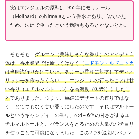
実はエンジェルの原型は1955年にモリナール
（Molinard）のNirmalaという香水にあり、似ていた
ため、法廷で争ったという逸話もあるとかないとか。
そもそも、
グルマン（美味しそうな香り）のアイデア自
体は、香水業界では新しくはなく（
エドモン・ルドニツカ
は当時流行りかけていた、あまーい香りに対抗してディオ
リッシモを作ったくらい）、エンジェルの行ったことは甘
い香り（エチルマルトール）を高濃度（0.5%）にしたこ
と
でありました。つまり、単純にデザートの香りではな
く、とてつもなく甘い香りにしたのです。それはマルトー
ルというキャンディーの香り、の4～6倍の甘さがするエ
チルマルトールと、バランスをとるための大量のパチョリ
を使うことで可能になりました（この2つを適切なバラン