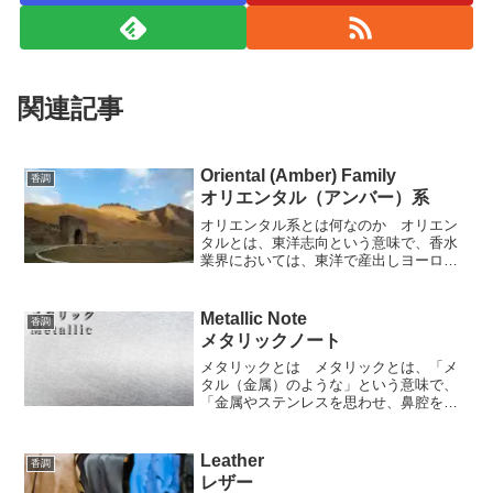
関連記事
Oriental (Amber) Family
香調
オリエンタル（アンバー）系
オリエンタル系とは何なのか オリエン
タルとは、東洋志向という意味で、香水
業界においては、東洋で産出しヨーロッ
パへと運ばれてきた香料（主にスパイ
ス）が使われた香水になります。特に、
ヨーロッパが抱く東洋（特にインドやア
Metallic Note
香調
ラビア）への幻想やイメージ...
メタリックノート
メタリックとは メタリックとは、「メ
タル（金属）のような」という意味で、
「金属やステンレスを思わせ、鼻腔を突
き抜けるような冷たさと鋭い針のような
感覚を覚える」香りのことを言いま
す。 いわゆる金属臭ですが、化学に詳
Leather
香調
しい方なら疑問に思うでしょう...
レザー