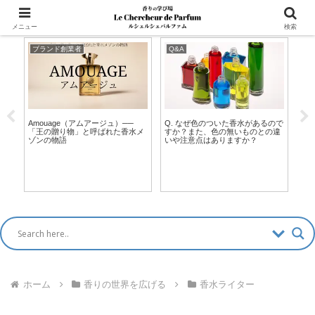
マッチングアプリ風「香水診断」新登場！ >>
メニュー
検索
ブランド創業者
Q&A
Q
Amouage（アムアージュ）──
Q. なぜ色のついた香水があるので
香
「王の贈り物」と呼ばれた香水メ
すか？また、色の無いものとの違
お
ゾンの物語
いや注意点はありますか？
ホーム
香りの世界を広げる
香水ライター