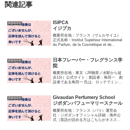
関連記事
ISIPCA
調香師学校
イジプカ
概要所在地：フランス（ヴェルサイユ）
正式名称：Institut Supérieur International
du Parfum, de la Cosmétique et de
l’Aromatique alimentaire（香水・化粧...
日本フレーバー・フレグランス学
調香師学校
院
概要所在地：東京（JR御茶ノ水駅から徒
歩1分）公式サイト：創設者：角田一 創
設者である角田一 氏は、ロッテでミント
ガムの開発に関わっていただけでなく、
大手香料メーカー（高砂、長谷川、小
川、塩野等）で香料部門の責任者として
Givaudan Perfumery School
調香師学校
様々な研究に派遣され...
ジボダンパフューマリースクール
概要所在地：フランス（パリ）運営会
社：ジボダンオフィシャル詳細：海外公
式（英語が読める方はこちらがオスス
メ）日本公式（多少UXが低いが、日本語
で知りたいよって方用）歴史1946ジャ