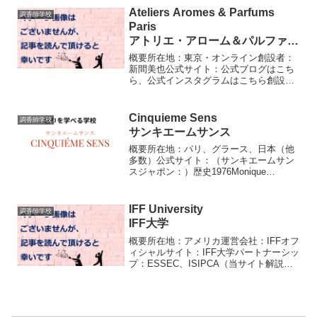
ン・カールがルール・パフューマリース
Ateliers Aromes & Parfums
調香師学校
クール設立（世界初）。1...
Paris
アトリエ・アローム＆パルファン
パリ
概要所在地：東京・オンライン創設者：
新間美也公式サイト：公式ブログはこち
ら、公式インスタグラムはこちら創設者
ってどんな人？ アトリエ・アローム＆
パルファン・パリ（略称：AAP）は、
1998年に、世界的に認められる日本人調
Cinquieme Sens
調香師学校
香師 新間美也 氏に...
サンキエームサンス
概要所在地：パリ、グラース、日本（他
多数）公式サイト：（サンキエームサン
スジャポン：）歴史1976Monique
Schlienger（モニーク・シュランジェー）
がパリに設立。2003調香師 新間美也 氏
によりサンキエームサンスジャポンが
IFF University
調香師学校
誕...
IFF大学
概要所在地：アメリカ運営会社：IFFオフ
ィシャルサイト：IFF大学パートナーシッ
プ：ESSEC、ISIPCA（当サイト解説は
こちら）教育内容 次世代の調香師、フ
レーバリスト、R&Dの化学者、エンジニ
ア、そして管理職を育てるために作られ
た大学...