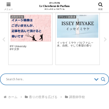
マッチングアプリ風「香水診断」新登場！ >>
メニュー
検索
調香師学校
ブランド創業者
調
イッセイ ミヤケ パルファム ─
Phil
水、自然、そして希望の香り
フ
IFF University
IFF大学
ホーム
香りの世界を広げる
調香師学校