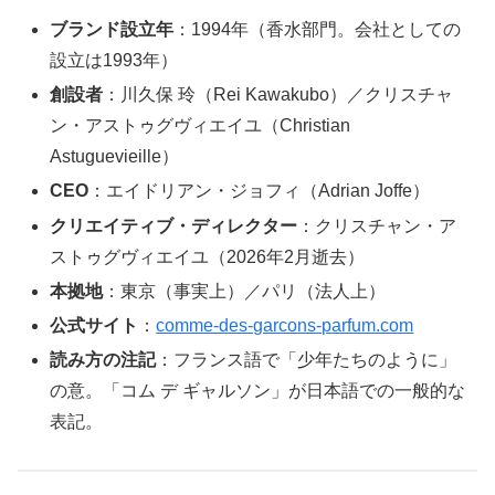
ブランド設立年
：1994年（香水部門。会社としての
設立は1993年）
創設者
：川久保 玲（Rei Kawakubo）／クリスチャ
ン・アストゥグヴィエイユ（Christian
Astuguevieille）
CEO
：エイドリアン・ジョフィ（Adrian Joffe）
クリエイティブ・ディレクター
：クリスチャン・ア
ストゥグヴィエイユ（2026年2月逝去）
本拠地
：東京（事実上）／パリ（法人上）
公式サイト
：
comme-des-garcons-parfum.com
読み方の注記
：フランス語で「少年たちのように」
の意。「コム デ ギャルソン」が日本語での一般的な
表記。