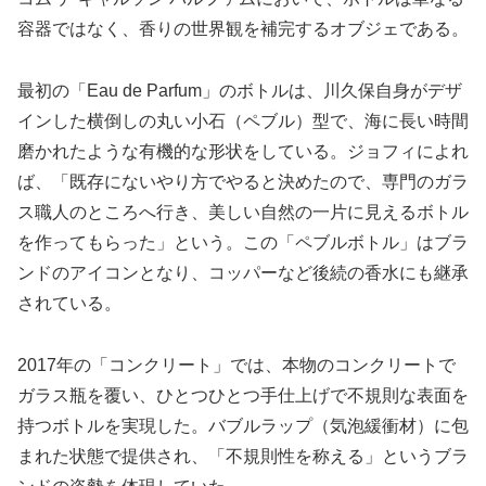
容器ではなく、香りの世界観を補完するオブジェである。
最初の「Eau de Parfum」のボトルは、川久保自身がデザ
インした横倒しの丸い小石（ペブル）型で、海に長い時間
磨かれたような有機的な形状をしている。ジョフィによれ
ば、「既存にないやり方でやると決めたので、専門のガラ
ス職人のところへ行き、美しい自然の一片に見えるボトル
を作ってもらった」という。この「ペブルボトル」はブラ
ンドのアイコンとなり、コッパーなど後続の香水にも継承
されている。
2017年の「コンクリート」では、本物のコンクリートで
ガラス瓶を覆い、ひとつひとつ手仕上げで不規則な表面を
持つボトルを実現した。バブルラップ（気泡緩衝材）に包
まれた状態で提供され、「不規則性を称える」というブラ