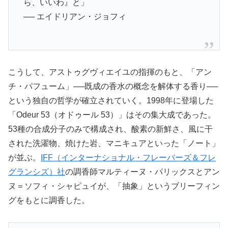
ら、いいわ』と」
── エイドリアン・ジョフィ
こうして、アストゥグヴィエイユの指揮のもと、「アン
チ・パフューム」──既成の香水の概念を解体する香り──
という独自の哲学が確立されていく。1998年に登場した
「Odeur 53（オドゥール 53）」はその集大成であった。
53種の合成分子のみで構成され、酸素の新鮮さ、風に干
された洗濯物、焼けた岩、マニキュアといった「ノート」
が並ぶ。
IFF（インターナショナル・フレーバーズ＆フレ
グランシズ）社
の調香師マルティーヌ・パリックスとアン
ヌ＝ソフィ・シャピュイが、「抽象」というブリーフィン
グをもとに調香した。