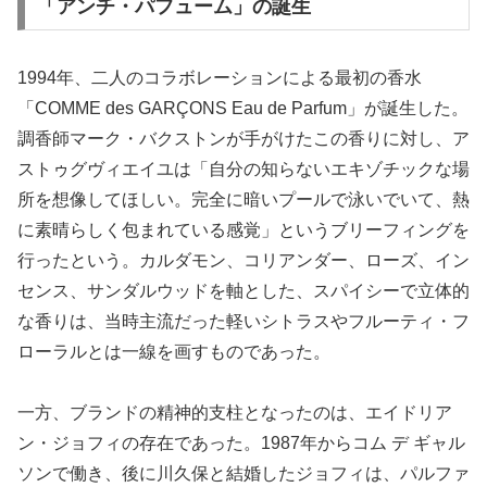
「アンチ・パフューム」の誕生
1994年、二人のコラボレーションによる最初の香水
「COMME des GARÇONS Eau de Parfum」が誕生した。
調香師マーク・バクストンが手がけたこの香りに対し、ア
ストゥグヴィエイユは「自分の知らないエキゾチックな場
所を想像してほしい。完全に暗いプールで泳いでいて、熱
に素晴らしく包まれている感覚」というブリーフィングを
行ったという。カルダモン、コリアンダー、ローズ、イン
センス、サンダルウッドを軸とした、スパイシーで立体的
な香りは、当時主流だった軽いシトラスやフルーティ・フ
ローラルとは一線を画すものであった。
一方、ブランドの精神的支柱となったのは、エイドリア
ン・ジョフィの存在であった。1987年からコム デ ギャル
ソンで働き、後に川久保と結婚したジョフィは、パルファ