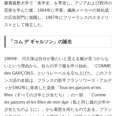
慶應義塾大学で「美学史」を専攻し、アジアおよび西洋の
芸術を学んだ後、1964年に卒業。繊維メーカーの旭化成
の広告部門に就職し、1967年にフリーランスのスタイリ
ストとして独立した。
「コム デ ギャルソン」の誕生
1969年、川久保は自分が着たいと思える服が見つからな
いという理由から、自らの手で服を作り始め、「COMME
des GARÇONS」というレーベルを立ち上げた。このフラ
ンス語の名前は、フランスの歌手フランソワーズ・アルデ
ィが1962年に発表した楽曲「Tous les garçons et les
filles（すべての少年と少女たち）」の一節、「
Comme
les garçons et les filles de mon âge
（私と同じ歳の少年や
少女たちのように）」から着想を得たものである。ブラン