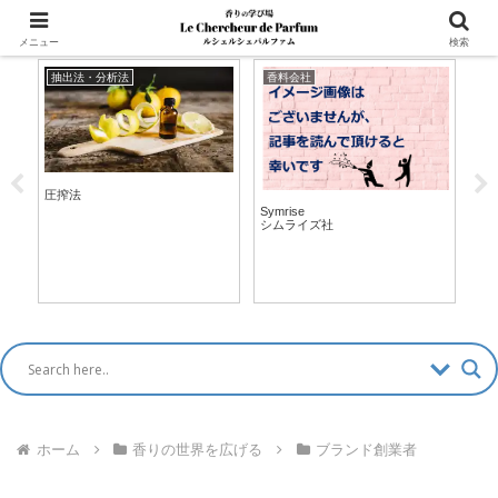
マッチングアプリ風「香水診断」新登場！ >>
メニュー
検索
抽出法・分析法
香料会社
Q
圧搾法
Q.
く
Symrise
リ
シムライズ社
ホーム
香りの世界を広げる
ブランド創業者