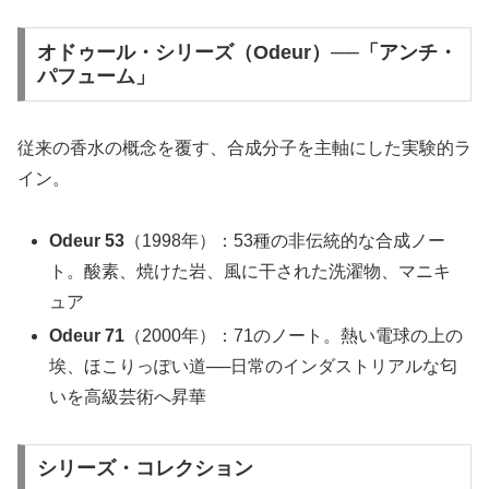
オドゥール・シリーズ（Odeur）──「アンチ・
パフューム」
従来の香水の概念を覆す、合成分子を主軸にした実験的ラ
イン。
Odeur 53
（1998年）：53種の非伝統的な合成ノー
ト。酸素、焼けた岩、風に干された洗濯物、マニキ
ュア
Odeur 71
（2000年）：71のノート。熱い電球の上の
埃、ほこりっぽい道──日常のインダストリアルな匂
いを高級芸術へ昇華
シリーズ・コレクション