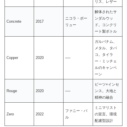
リス、レザー​
解体されたサ
ニコラ・ボー
ンダルウッ
Concrete
2017
リュー
ド。コンクリ
ート製ボトル
ガルバナム、
メタル、タバ
コ。タイラ
Copper
2020
──
ー・ミッチェ
ルのキャンペ
ーン
ビーツ×インセ
Rouge
2020
──
ンス。大地と
精神の融合
ミニマリスト
ファニー・バ
Zero
2022
の宣言。環境
ル
配慮型設計