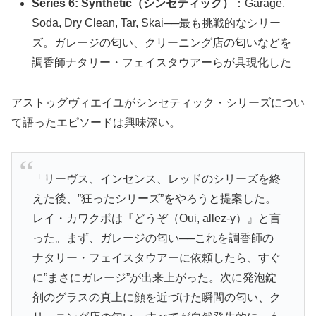
Series 6: Synthetic（シンセティック）
：Garage,
Soda, Dry Clean, Tar, Skai──最も挑戦的なシリー
ズ。ガレージの匂い、クリーニング店の匂いなどを
調香師ナタリー・フェイスタウアーらが具現化した
アストゥグヴィエイユがシンセティック・シリーズについ
て語ったエピソードは興味深い。
「リーヴス、インセンス、レッドのシリーズを終
えた後、”狂ったシリーズ”をやろうと提案した。
レイ・カワクボは『どうぞ（Oui, allez-y）』と言
った。まず、ガレージの匂い──これを調香師の
ナタリー・フェイスタウアーに依頼したら、すぐ
に”まさにガレージ”が出来上がった。次に発泡錠
剤のグラスの真上に顔を近づけた瞬間の匂い、ク