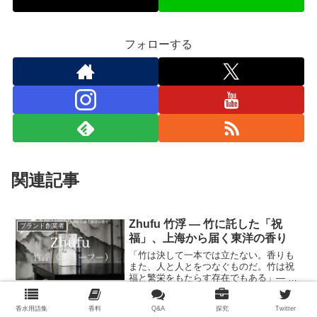
フォローする
関連記事
Zhufu 竹浮 ― 竹に託した「祝
ブランド創業者
福」、上海から届く東洋の香り
「竹は決して一本では立たない。香りも
また、人と人とをつなぐものだ。竹は祝
福と繁栄をもたらす存在でもある」― ボ
バー・ワン（Bobber Wang、創業者） 基
本情報設立：2022年（ブランドとしての
香水用語集
香料
Q&A
探究
Twitter
グローバル・デビューは2023年8月6
マックスアンドコー