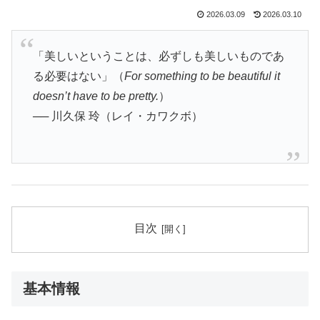
2026.03.09
2026.03.10
「美しいということは、必ずしも美しいものであ
る必要はない」（
For something to be beautiful it
doesn’t have to be pretty.
）
── 川久保 玲（レイ・カワクボ）
目次
基本情報