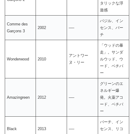
タリックな浮
遊感​
バジル、イン
Comme des
2002
──
センス、バー
Garçons 3
チ​
「ウッドの暴
走」。サンダ
アントワー
Wonderwood
2010
ルウッド、ウ
ヌ・リー
ード、ベチバ
ー
グリーンのエ
ネルギー爆
Amazingreen
2012
──
発。火薬アコ
ード、ベチバ
ー
バーチ、イン
Black
2013
──
センス、リコ