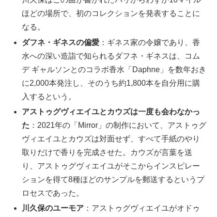
ほどの場所で、初のコレクションを発表することに
なる。
ダフネ・ギネスの偏愛
：ギネス家の令嬢であり、香
水への深い造詣で知られるダフネ・ギネスは、コム
デ ギャルソンとのコラボ香水「Daphne」を数年おき
に2,000本発注し、そのうち約1,800本を自分用に購
入するという。
アストゥグヴィエイユとカウズは一度も会わなかっ
た
：2021年の「Mirror」の制作において、アストゥグ
ヴィエイユとカウズは対面せず、すべて手紙のやり
取りだけで香りを完成させた。カウズが言葉を送
り、アストゥグヴィエイユがそこからインスピレー
ションを得て8種ほどのサンプルを郵送するというプ
ロセスであった。
川久保のユーモア
：アストゥグヴィエイユがオドゥ