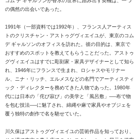
コム デ ギャルソンが香水の世界に踏み出す契機は、一つ
の偶然の出会いであった。
1991年（一部資料では1992年）、フランス人アーティス
トのクリスチャン・アストゥグヴィエイユが、東京のコム
デ ギャルソンのオフィスを訪れた。彼の目的は、東京で
おすすめのスポットを教えてもらうことだった。アストゥ
グヴィエイユはすでに彫刻家・家具デザイナーとして知ら
れ、1946年にフランスで生まれ、ロシャスやモリナー
ル、ニナ・リッチ、エルメスなどの名門でアーティスティ
ック・ディレクターを務めてきた人物であった。1980年
代には日本の「侘び寂び」の美学と「風呂敷」──布で物
を包む技法──に魅了され、綿縄や麻で家具やオブジェを
覆う独特の創作で名を馳せていた。
川久保はアストゥグヴィエイユの芸術作品を知っており、