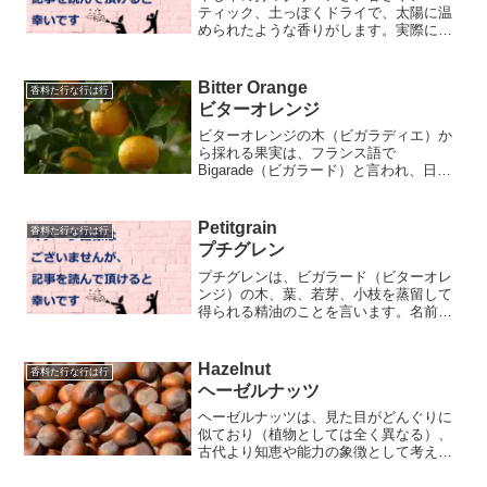
ティック、土っぽくドライで、太陽に温
められたような香りがします。実際に干
し草は使っておらず、合成で作られてい
ます。ヘイの甘さは、クマリンで出して
います。ヘイを使用した香水を
Bitter Orange
香料た行な行は行
Fragranticaで探すヘイ...
ビターオレンジ
ビターオレンジの木（ビガラディエ）か
ら採れる果実は、フランス語で
Bigarade（ビガラード）と言われ、日本
ではダイダイがビターオレンジの一種に
なります。果皮だけでなく、花（ネロ
リ、オレンジフラワー）と枝葉（プチグ
Petitgrain
香料た行な行は行
レン）からも精油をとります...
プチグレン
プチグレンは、ビガラード（ビターオレ
ンジ）の木、葉、若芽、小枝を蒸留して
得られる精油のことを言います。名前は
「小粒の実」に由来し、元々、木から落
ちた未熟の小さな実から精油を採ってい
たため、このように呼ばれます。他の柑
Hazelnut
香料た行な行は行
橘の枝葉から抽出されたも...
ヘーゼルナッツ
ヘーゼルナッツは、見た目がどんぐりに
似ており（植物としては全く異なる）、
古代より知恵や能力の象徴として考えら
れてきたものです。特にオレゴン産が有
名です。 香水業界では、燻したロース