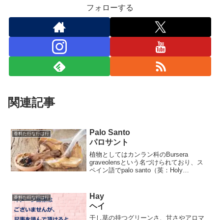
フォローする
関連記事
Palo Santo
香料た行な行は行
パロサント
植物としてはカンラン科のBursera
graveolensという名づけられており、ス
ペイン語でpalo santo（英：Holy
Stick/Holy Wood、日：聖なる木）と呼ば
れます。フランキンセンスやミルラと同
じ系統になります。ペ...
Hay
香料た行な行は行
ヘイ
干し草の持つグリーンさ、甘さやアロマ