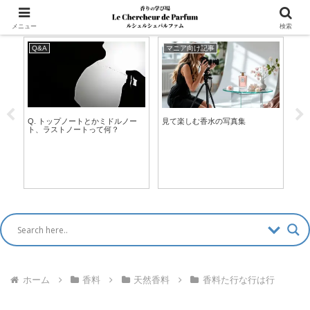
マッチングアプリ風「香水診断」新登場！ >>
メニュー
検索
Q&A
マニア向け記事
ブ
Q. トップノートとかミドルノー
ボー
見て楽しむ香水の写真集
ト、ラストノートって何？
（B
s
の
ン
ホーム
香料
天然香料
香料た行な行は行