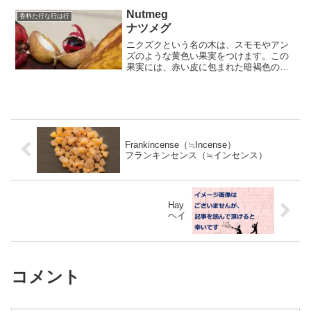
テッドヘーゼルナッツ（Roasted
Nutmeg
香料た行な行は行
Hazelnut、温か...
ナツメグ
ニクズクという名の木は、スモモやアン
ズのような黄色い果実をつけます。この
果実には、赤い皮に包まれた暗褐色の種
子が入っています。この赤い皮を種衣と
言い、別名メースとして香辛料に使われ
ます。暗褐色の種子は、まず乾燥させ、
その後割ることで、中身の...
Frankincense（≒Incense）
フランキンセンス（≒インセンス）
Hay
ヘイ
コメント